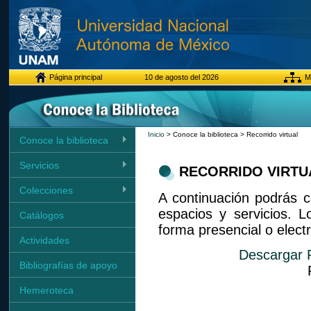
Página principal
10 de agosto del 2026
Ma
Inicio
> Conoce la biblioteca > Recorrido virtual
Conoce la biblioteca
Servicios
RECORRIDO VIRTU
Colecciones
A continuación podrás c
espacios y servicios. 
Catálogos
forma presencial o electr
Actividades
Descargar R
Bibliografías de apoyo
Hemeroteca