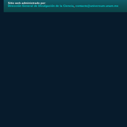
Sitio web administrado por:
Dirección General de Divulgación de la Ciencia
,
contacto@universum.unam.mx