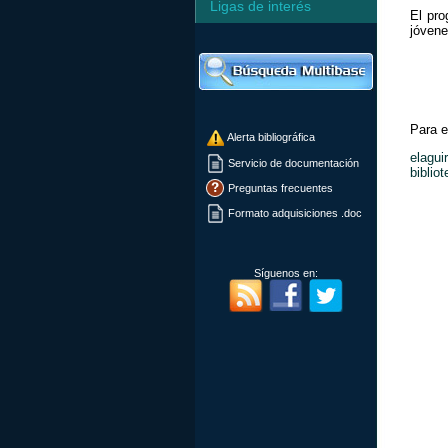
Ligas de interés
El pr
jóvene
Para e
Alerta bibliográfica
elagu
Servicio de documentación
bibli
Preguntas frecuentes
Formato adquisiciones .doc
Síguenos en: