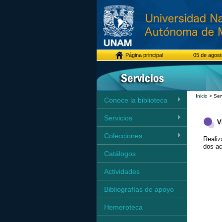
Página principal
05 de agost
Inicio
> Serv
Conoce la biblioteca
Servicios
V
Colecciones
Realiz
dos ac
Catálogos
Actividades
Bibliografías de apoyo
Hemeroteca