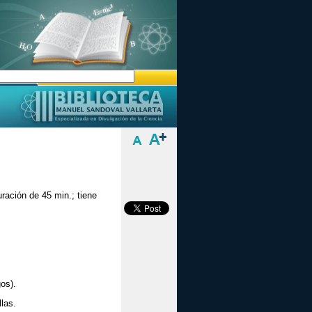
uración de 45 min.; tiene
os).
las.