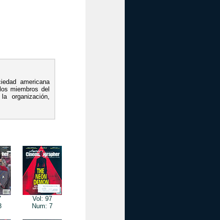
ciedad americana
 los miembros del
la organización,
7
Vol: 97
8
Num: 7