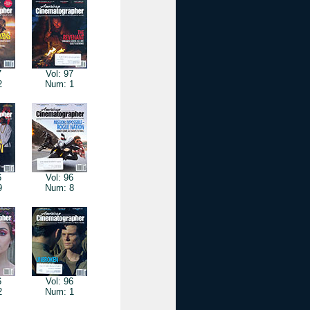
7
Vol: 97
2
Num: 1
6
Vol: 96
9
Num: 8
6
Vol: 96
2
Num: 1