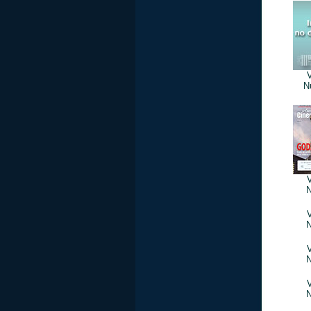
V
N
V
N
V
N
V
N
V
N