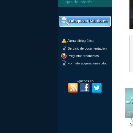
Ligas de interés
Alerta bibliográfica
Servicio de documentación
Preguntas frecuentes
Formato adquisiciones .doc
Síguenos en:
V
N