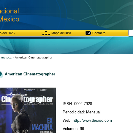
o del 2026
Mapa del sitio
Contacto
eroteca
> American Cinematographer
American Cinematographer
ISSN: 0002-7928
Periodicidad: Mensual
Web:
http://www.theasc.com
Volumen: 96