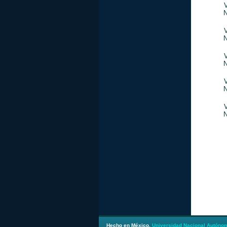
V
N
V
N
V
N
V
N
V
N
Hecho en México.
Universidad Nacional Autóno