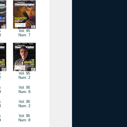
5
Vol: 95
8
Num: 7
5
Vol: 95
2
Num: 2
5
Vol: 95
9
Num: 8
5
Vol: 95
3
Num: 2
5
Vol: 95
9
Num: 8