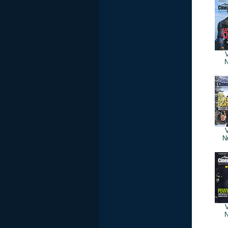
V
N
V
N
V
N