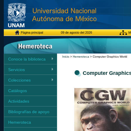
Página principal
09 de agosto del 2026
Ma
Inicio
>
Hemeroteca
> Computer Graphics World
Conoce la biblioteca
Servicios
Computer Graphic
Colecciones
Catálogos
Actividades
Bibliografías de apoyo
Hemeroteca