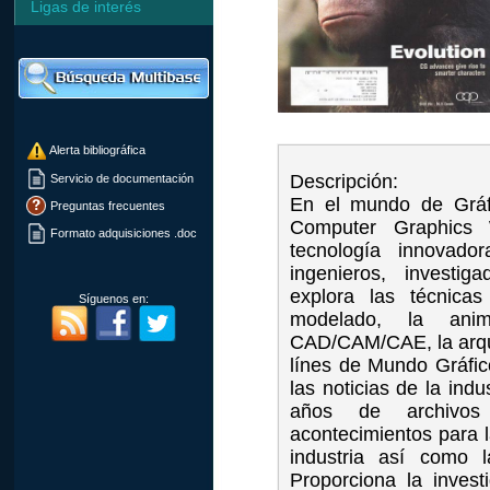
Ligas de interés
Alerta bibliográfica
Descripción:
Servicio de documentación
En el mundo de Gráfi
Preguntas frecuentes
Computer Graphics 
Formato adquisiciones .doc
tecnología innovado
ingenieros, investi
explora las técnica
Síguenos en:
modelado, la ani
CAD/CAM/CAE, la arquit
línes de Mundo Gráfic
las noticias de la ind
años de archivos 
acontecimientos para 
industria así como l
Proporciona la invest