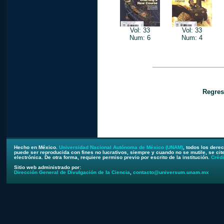
Vol: 33
Vol: 33
Num: 6
Num: 4
Regres
Hecho en México.
Universidad Nacional Autónoma de México (UNAM)
, todos los dere
puede ser reproducida con fines no lucrativos, siempre y cuando no se mutile, se cite
electrónica. De otra forma, requiere permiso previo por escrito de la institución.
Crédi
Sitio web administrado por:
Dirección General de Divulgación de la Ciencia
,
contacto@universum.unam.mx