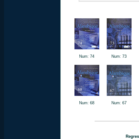
Num: 74
Num: 73
Num: 68
Num: 67
Regres