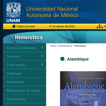
Página principal
07 de agosto del 2026
Ma
Inicio
>
Hemeroteca
> Alambique
Conoce la biblioteca
Servicios
Alambique
Colecciones
Catálogos
Actividades
Bibliografías de apoyo
Hemeroteca