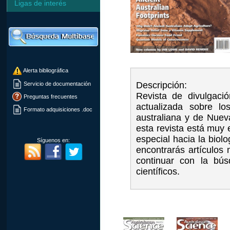
Ligas de interés
Alerta bibliográfica
Descripción:
Servicio de documentación
Revista de divulgació
Preguntas frecuentes
actualizada sobre lo
Formato adquisiciones .doc
australiana y de Nuev
esta revista está muy 
especial hacia la bio
Síguenos en:
encontrarás artículos
continuar con la bús
científicos.