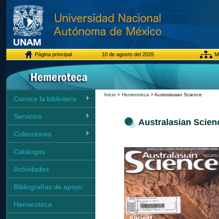
Página principal
10 de agosto del 2026
Ma
Inicio
>
Hemeroteca
> Australasian Science
Conoce la biblioteca
Servicios
Australasian Scien
Colecciones
Catálogos
Actividades
Bibliografías de apoyo
Hemeroteca