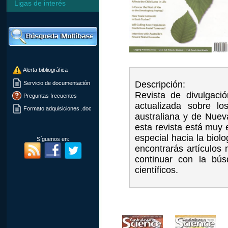
Ligas de interés
Alerta bibliográfica
Descripción:
Servicio de documentación
Revista de divulgació
Preguntas frecuentes
actualizada sobre lo
Formato adquisiciones .doc
australiana y de Nuev
esta revista está muy 
especial hacia la bio
Síguenos en:
encontrarás artículos
continuar con la bús
científicos.