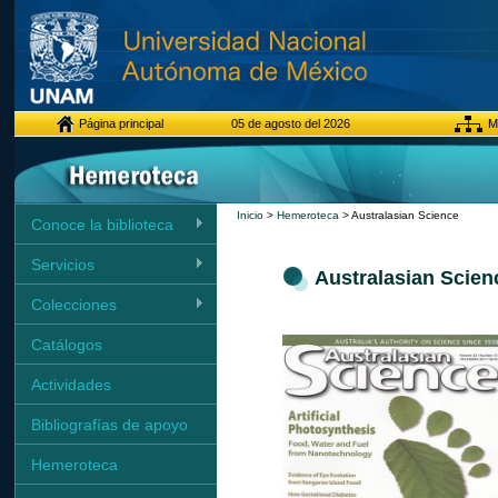
Página principal
05 de agosto del 2026
Ma
Inicio
>
Hemeroteca
> Australasian Science
Conoce la biblioteca
Servicios
Australasian Scien
Colecciones
Catálogos
Actividades
Bibliografías de apoyo
Hemeroteca