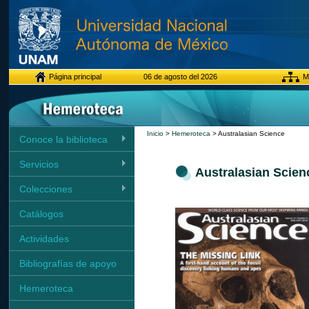
Página principal
06 de agosto del 2026
Ma
Inicio
>
Hemeroteca
> Australasian Science
Conoce la biblioteca
Servicios
Australasian Scien
Colecciones
Catálogos
Actividades
Bibliografías de apoyo
Hemeroteca